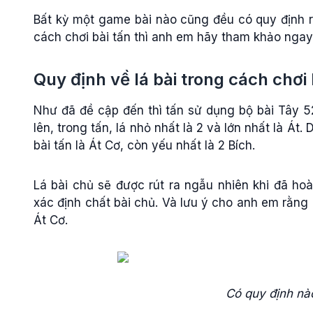
Bất kỳ một game bài nào cũng đều có quy định r
cách chơi bài tấn thì anh em hãy tham khảo ngay
Quy định về lá bài trong cách chơi 
Như đã đề cập đến thì tấn sử dụng bộ bài Tây 52
lên, trong tấn, lá nhỏ nhất là 2 và lớn nhất là Át
bài tấn là Át Cơ, còn yếu nhất là 2 Bích.
Lá bài chủ sẽ được rút ra ngẫu nhiên khi đã hoà
xác định chất bài chủ. Và lưu ý cho anh em rằng
Át Cơ.
Có quy định nào