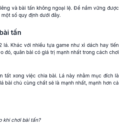
iêng và bài tấn không ngoại lệ. Để nắm vững được
 một số quy định dưới đây.
bài tấn
 lá. Khác với nhiều tựa game như xì dách hay tiến
. Do đó, quân bài có giá trị mạnh nhất trong cách chơi
n tất xong việc chia bài. Lá này nhằm mục đích là
 lá bài chủ cùng chất sẽ là mạnh nhất, mạnh hơn cả
 khi chơi bài tấn?