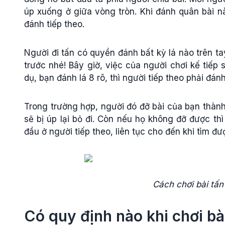
úp xuống ở giữa vòng tròn. Khi đánh quân bài nà
đánh tiếp theo.
Người đi tấn có quyền đánh bất kỳ lá nào trên ta
trước nhé! Bây giờ, việc của người chơi kế tiếp s
dụ, bạn đánh lá 8 rô, thì người tiếp theo phải đán
Trong trường hợp, người đó đỡ bài của bạn thành 
sẽ bị úp lại bỏ đi. Còn nếu họ không đỡ được th
đầu ở người tiếp theo, liên tục cho đến khi tìm đ
Cách chơi bài tấ
Có quy định nào khi chơi bà