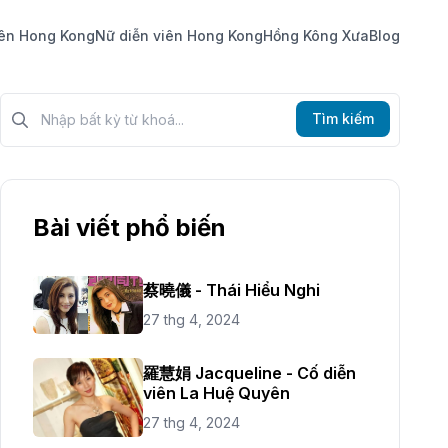
iên Hong Kong
Nữ diễn viên Hong Kong
Hồng Kông Xưa
Blog
Tìm kiếm?>
Tìm kiếm
Bài viết phổ biến
蔡曉儀 - Thái Hiểu Nghi
27 thg 4, 2024
羅慧娟 Jacqueline - Cố diễn
viên La Huệ Quyên
27 thg 4, 2024