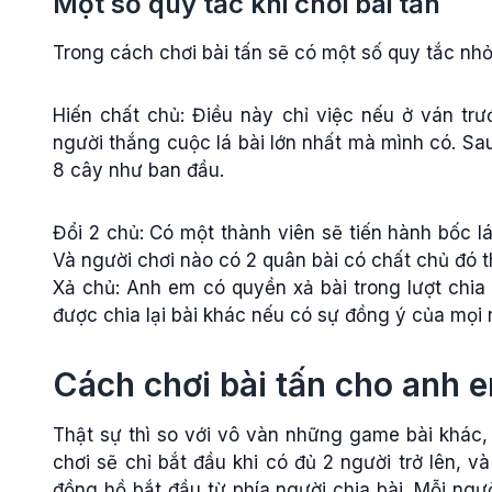
Một số quy tắc khi chơi bài tấn
Trong cách chơi bài tấn sẽ có một số quy tắc nh
Hiến chất chủ: Điều này chỉ việc nếu ở ván trư
người thắng cuộc lá bài lớn nhất mà mình có. Sau
8 cây như ban đầu.
Đổi 2 chủ: Có một thành viên sẽ tiến hành bốc l
Và người chơi nào có 2 quân bài có chất chủ đó th
Xả chủ: Anh em có quyền xả bài trong lượt chia
được chia lại bài khác nếu có sự đồng ý của mọi 
Cách chơi bài tấn cho anh 
Thật sự thì so với vô vàn những game bài khác, 
chơi sẽ chỉ bắt đầu khi có đủ 2 người trở lên, v
đồng hồ bắt đầu từ phía người chia bài. Mỗi ngườ