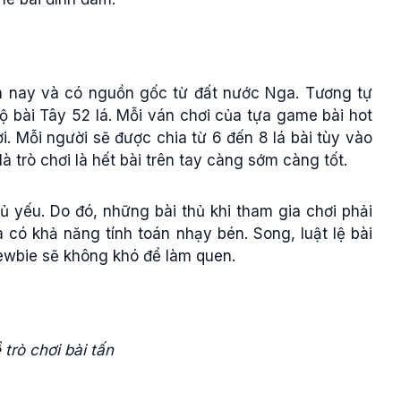
iện nay và có nguồn gốc từ đất nước Nga. Tương tự
 bài Tây 52 lá. Mỗi ván chơi của tựa game bài hot
ời. Mỗi người sẽ được chia từ 6 đến 8 lá bài tùy vào
là trò chơi là hết bài trên tay càng sớm càng tốt.
chủ yếu. Do đó, những bài thủ khi tham gia chơi phải
 có khả năng tính toán nhạy bén. Song, luật lệ bài
ewbie sẽ không khó để làm quen.
trò chơi bài tấn