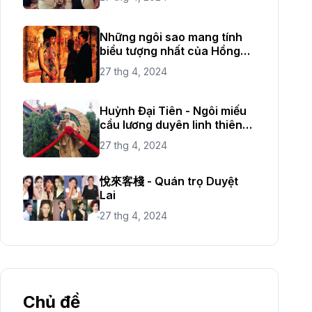
Những ngôi sao mang tính
biểu tượng nhất của Hồng
Kông
27 thg 4, 2024
Huỳnh Đại Tiên - Ngôi miếu
cầu lương duyên linh thiêng
nhất tại Hồng Kông
27 thg 4, 2024
悅來客棧 - Quán trọ Duyệt
Lai
27 thg 4, 2024
Chủ đề