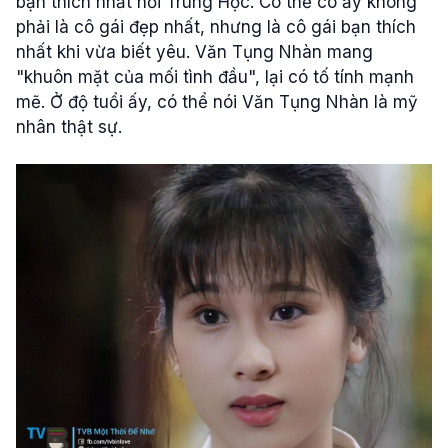
bạn thích nhất hồi Trung Học. Có thể cô ấy không
phải là cô gái đẹp nhất, nhưng là cô gái bạn thích
nhất khi vừa biết yêu. Văn Tụng Nhàn mang
"khuôn mặt của mối tình đầu", lại có tố tính mạnh
mẽ. Ở độ tuổi ấy, có thể nói Văn Tụng Nhàn là mỹ
nhân thật sự.