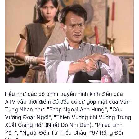
Hầu như các bộ phim truyền hình kinh điển của
ATV vào thời điểm đó đều có sự góp mặt của Văn
Tụng Nhàn như: "Pháp Ngoại Anh Hùng", "Cửu
Vương Đoạt Ngôi", "Thiên Vương chi Vương Trùng
Xuất Giang Hồ" (Nhất Đỏ Nhì Đen), "Phiêu Linh
Yến", "Người Đến Từ Triều Châu, "97 Rồng Đổi