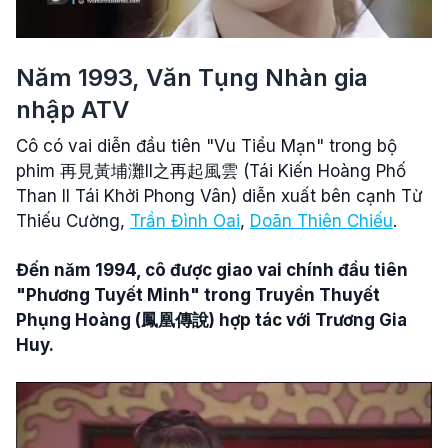
Năm 1993, Văn Tụng Nhàn gia
nhập ATV
Cô có vai diễn đầu tiên "Vu Tiểu Mạn" trong bộ
phim 再見黃埔灘II之再起風雲 (Tái Kiến Hoàng Phố
Than II Tái Khởi Phong Vân) diễn xuất bên cạnh Từ
Thiếu Cường,
Trần Đình Oai
,
Doãn Thiên Chiếu
.
Đến năm 1994, cô được giao vai chính đầu tiên
"Phương Tuyết Minh" trong Truyền Thuyết
Phụng Hoàng (鳳凰傳說) hợp tác với Trương Gia
Huy.