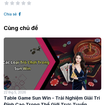
Chia sẻ
Cùng chủ đề
22 thg 5, 2026
Table Game Sun Win - Trải Nghiệm Giải Trí
Đỉnh Cao Trong Thế Giới Trực Tuyến