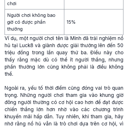
chơi
Người chơi không bao
giờ có được phần
15%
thưởng
Ví dụ, một người chơi tên là Minh đã trải nghiệm nổ
hũ tại Luck8 và giành được giải thưởng lên đến 50
triệu đồng trong lần quay thứ ba. Điều này cho
thấy rằng mặc dù có thể ít người thắng, nhưng
phần thưởng lớn cũng không phải là điều không
thể.
Ngoài ra, yếu tố thời điểm cũng đóng vai trò quan
trọng. Những người chơi tham gia vào khung giờ
đông người thường có cơ hội cao hơn để đạt được
chiến thắng lớn hơn nhờ vào các chương trình
khuyến mãi hấp dẫn. Tuy nhiên, khi tham gia, hãy
nhớ rằng nổ hũ vẫn là trò chơi dựa trên cơ hội, vì