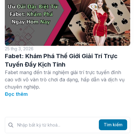
25 thg 3, 2026
Fabet: Khám Phá Thế Giới Giải Trí Trực
Tuyến Đầy Kịch Tính
Fabet mang đến trải nghiệm giải trí trực tuyến đỉnh
cao với vô vàn trò chơi đa dạng, hấp dẫn và dịch vụ
chuyên nghiệp.
Đọc thêm
Tìm kiếm?>
Tìm kiếm