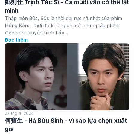
鄭則仕 Trịnh Tắc Sĩ - Cá muối vẫn có thể lật
mình
Thập niên 80s, 90s là thời đại rực rỡ nhất của phim
Hồng Kông, thời đó không chỉ có những tác phẩm
điện ảnh, truyền hình hấp...
Đọc thêm
27 thg 4, 2024
何寶生 - Hà Bửu Sinh - vì sao lựa chọn xuất
gia