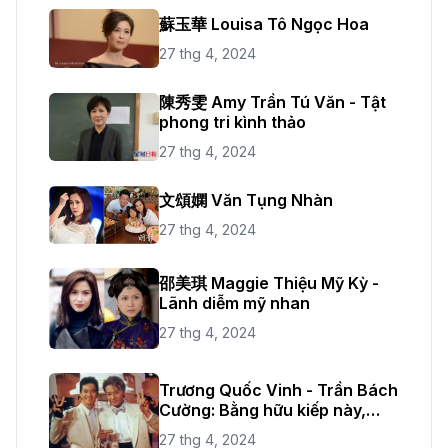
蘇玉華 Louisa Tô Ngọc Hoa
27 thg 4, 2024
陳秀雯 Amy Trần Tú Văn - Tật
phong tri kình thảo
27 thg 4, 2024
文頌嫻 Văn Tụng Nhàn
27 thg 4, 2024
邵美琪 Maggie Thiệu Mỹ Kỳ -
Lãnh diễm mỹ nhan
27 thg 4, 2024
Trương Quốc Vinh - Trần Bách
Cường: Bằng hữu kiếp này,
kiếp sau tiếp tục
27 thg 4, 2024