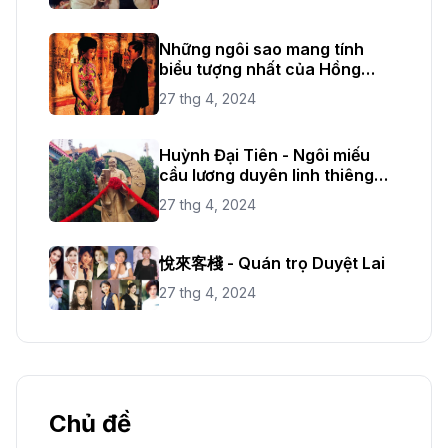
Những ngôi sao mang tính
biểu tượng nhất của Hồng
Kông
27 thg 4, 2024
Huỳnh Đại Tiên - Ngôi miếu
cầu lương duyên linh thiêng
nhất tại Hồng Kông
27 thg 4, 2024
悅來客棧 - Quán trọ Duyệt Lai
27 thg 4, 2024
Chủ đề