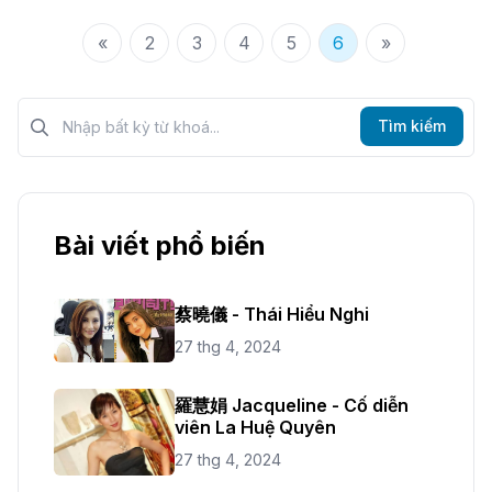
«
2
3
4
5
6
»
Tìm kiếm?>
Tìm kiếm
Bài viết phổ biến
蔡曉儀 - Thái Hiểu Nghi
27 thg 4, 2024
羅慧娟 Jacqueline - Cố diễn
viên La Huệ Quyên
27 thg 4, 2024