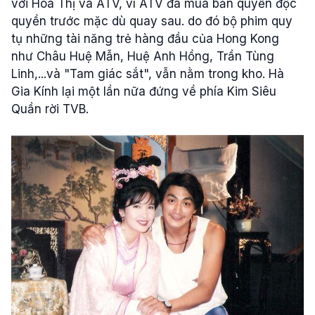
với Hoa Thị và ATV, vì ATV đã mua bản quyền độc
quyền trước mặc dù quay sau. do đó bộ phim quy
tụ những tài năng trẻ hàng đầu của Hong Kong
như Châu Huệ Mẫn, Huệ Anh Hồng, Trần Tùng
Linh,...và "Tam giác sắt", vẫn nằm trong kho. Hà
Gia Kính lại một lần nữa đứng về phía Kim Siêu
Quần rời TVB.