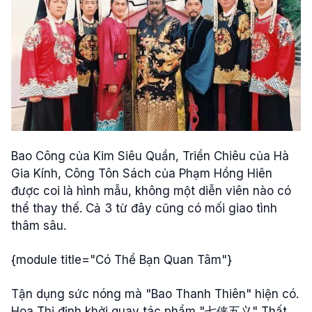
Bao Công của Kim Siêu Quần, Triển Chiêu của Hà
Gia Kính, Công Tôn Sách của Phạm Hồng Hiên
được coi là hình mẫu, không một diễn viên nào có
thể thay thế. Cả 3 từ đây cũng có mối giao tình
thâm sâu.
{module title="Có Thể Bạn Quan Tâm"}
Tận dụng sức nóng mà "Bao Thanh Thiên" hiện có.
Hoa Thị định khởi quay tác phẩm "七侠五义" Thất