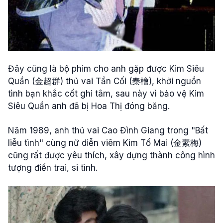
Đây cũng là bộ phim cho anh gặp được Kim Siêu
Quần (金超群) thủ vai Tần Cối (秦檜), khởi nguồn
tình bạn khắc cốt ghi tâm, sau này vì bảo vệ Kim
Siêu Quần anh đã bị Hoa Thị đóng băng.
Năm 1989, anh thủ vai Cao Đình Giang trong "Bất
liễu tình" cùng nữ diễn viêm Kim Tố Mai (金素梅)
cũng rất được yêu thích, xây dựng thành công hình
tượng điển trai, si tình.