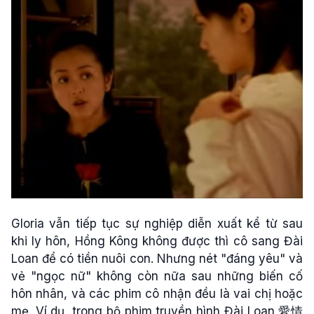
Gloria vẫn tiếp tục sự nghiệp diễn xuất kể từ sau
khi ly hôn, Hồng Kông không được thì cô sang Đài
Loan để có tiền nuôi con. Nhưng nét "đáng yêu" và
vẻ "ngọc nữ" không còn nữa sau những biến cố
hôn nhân, và các phim cô nhận đều là vai chị hoặc
mẹ. Ví dụ, trong bộ phim truyền hình Đài Loan 愛情