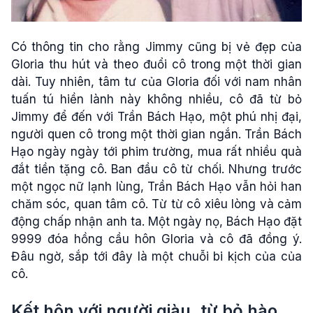
Có thông tin cho rằng Jimmy cũng bị vẻ đẹp của
Gloria thu hút và theo đuổi cô trong một thời gian
dài. Tuy nhiên, tâm tư của Gloria đối với nam nhân
tuấn tú hiền lành này không nhiều, cô đã từ bỏ
Jimmy để đến với Trần Bách Hạo, một phú nhị đại,
người quen cô trong một thời gian ngắn. Trần Bách
Hạo ngày ngày tới phim trường, mua rất nhiều quà
đắt tiền tặng cô. Ban đầu cô từ chối. Nhưng trước
một ngọc nữ lạnh lùng, Trần Bách Hạo vẫn hỏi han
chăm sóc, quan tâm cô. Từ từ cô xiêu lòng và cảm
động chấp nhận anh ta. Một ngày nọ, Bách Hạo đặt
9999 đóa hồng cầu hôn Gloria và cô đã đồng ý.
Đâu ngờ, sắp tới đây là một chuỗi bi kịch của của
cô.
Kết hôn với người giàu, từ bỏ hào