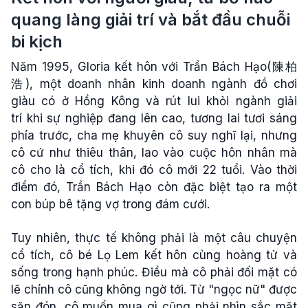
quang làng giải trí và bắt đầu chuỗi
bi kịch
Năm 1995, Gloria kết hôn với Trần Bách Hạo(陳柏
浩), một doanh nhân kinh doanh ngành đồ chơi
giàu có ở Hồng Kông và rút lui khỏi ngành giải
trí khi sự nghiệp đang lên cao, tương lai tươi sáng
phía trước, cha mẹ khuyên cô suy nghĩ lại, nhưng
cô cứ như thiêu thân, lao vào cuộc hôn nhân mà
cô cho là cổ tích, khi đó cô mới 22 tuổi. Vào thời
điểm đó, Trần Bách Hạo còn đặc biệt tạo ra một
con búp bê tặng vợ trong đám cưới.
Tuy nhiên, thực tế không phải là một câu chuyện
cổ tích, cô bé Lọ Lem kết hôn cùng hoàng tử và
sống trong hạnh phúc. Điều mà cô phải đối mặt có
lẽ chính cô cũng không ngờ tới. Từ "ngọc nữ" được
săn đón, cô muốn mua gì cũng phải nhìn sắc mặt