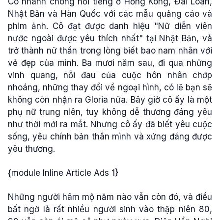
Cô nhanh chóng nổi tiếng ở Hồng Kông, Đài Loan,
Nhật Bản và Hàn Quốc với các mẫu quảng cáo và
phim ảnh. Cô đạt được danh hiệu "Nữ diễn viên
nước ngoài được yêu thích nhất" tại Nhật Bản, và
trở thành nữ thần trong lòng biết bao nam nhân với
vẻ đẹp của mình. Ba mươi năm sau, đi qua những
vinh quang, nỗi đau của cuộc hôn nhân chớp
nhoáng, những thay đổi về ngoại hình, có lẽ bạn sẽ
không còn nhận ra Gloria nữa. Bây giờ cô ấy là một
phụ nữ trung niên, tuy không dễ thương đáng yêu
như thời mới ra mắt. Nhưng cô ấy đã biết yêu cuộc
sống, yêu chính bản thân mình và xứng đáng được
yêu thương.
{module Inline Article Ads 1}
Những người hâm mộ năm nào vẫn còn đó, và điều
bất ngờ là rất nhiều người sinh vào thập niên 80,