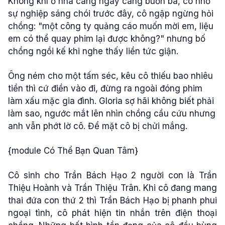
Không khí ở nhà càng ngày càng buồn bã, cô nhớ
sự nghiệp sáng chói trước đây, cô ngập ngừng hỏi
chồng: "một công ty quảng cáo muốn mời em, liệu
em có thể quay phim lại được không?" nhưng bố
chồng ngồi kế khi nghe thấy liền tức giận.
Ông ném cho một tấm séc, kêu cô thiếu bao nhiêu
tiền thì cứ điền vào đi, đừng ra ngoài đóng phim
làm xấu mặc gia đình. Gloria sợ hãi không biết phải
làm sao, ngước mắt lên nhìn chồng cầu cứu nhưng
anh vẫn phớt lờ cô. Để mặt cô bị chửi mắng.
{module Có Thể Bạn Quan Tâm}
Cô sinh cho Trần Bách Hạo 2 người con là Trần
Thiệu Hoành và Trần Thiệu Trân. Khi cô đang mang
thai đứa con thứ 2 thì Trần Bách Hạo bị phanh phui
ngoại tình, cô phát hiện tin nhắn trên điện thoại