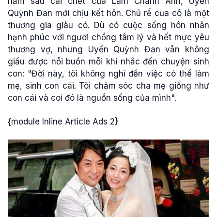
năm sau cái chết của Lâm Chánh Anh, Uyển
Quỳnh Đan mới chịu kết hôn. Chú rể của cô là một
thương gia giàu có. Dù có cuộc sống hôn nhân
hạnh phúc với người chồng tâm lý và hết mực yêu
thương vợ, nhưng Uyển Quỳnh Đan vẫn không
giấu được nỗi buồn mỗi khi nhắc đến chuyện sinh
con: "Đời này, tôi không nghĩ đến việc có thể làm
mẹ, sinh con cái. Tôi chăm sóc cha mẹ giống như
con cái và coi đó là nguồn sống của mình".
{module Inline Article Ads 2}