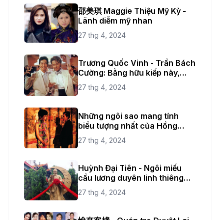
邵美琪 Maggie Thiệu Mỹ Kỳ -
Lãnh diễm mỹ nhan
27 thg 4, 2024
Trương Quốc Vinh - Trần Bách
Cường: Bằng hữu kiếp này,
kiếp sau tiếp tục
27 thg 4, 2024
Những ngôi sao mang tính
biểu tượng nhất của Hồng
Kông
27 thg 4, 2024
Huỳnh Đại Tiên - Ngôi miếu
cầu lương duyên linh thiêng
nhất tại Hồng Kông
27 thg 4, 2024