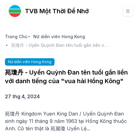
TVB Một Thời Để Nhớ
Trang Chủ
Nữ diễn viên Hong Kong
苑瓊丹 - Uyển Quỳnh Đan tên tuổi gắn liền với danh tiếng của "vua hài Hồng Kông"
Nữ diễn viên Hong Kong
苑瓊丹 - Uyển Quỳnh Đan tên tuổi gắn liền
với danh tiếng của "vua hài Hồng Kông"
27 thg 4, 2024
苑瓊丹 Kingdom Yuen King Dan / Uyển Quỳnh Đan
sinh ngày 11 tháng 9 năm 1963 tại Hồng Kông thuộc
Anh. Cô tên thật là 苑麗瓊 Uyển Lệ...