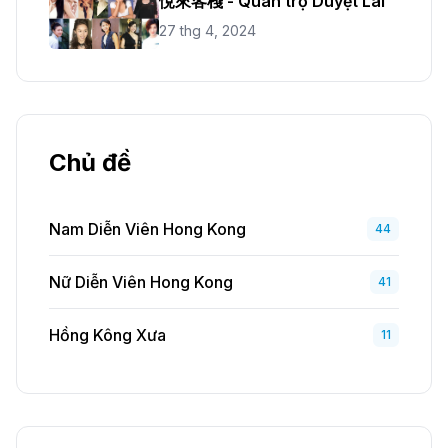
悅來客棧 - Quán trọ Duyệt Lai
27 thg 4, 2024
Chủ đề
Nam Diễn Viên Hong Kong
44
Nữ Diễn Viên Hong Kong
41
Hồng Kông Xưa
11