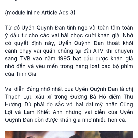
{module Inline Article Ads 3}
Từ đó Uyển Quỳnh Đan tỉnh ngộ và toàn tâm toàn
ý đầu tư cho các vai hài chọc cười khán giả. Nhờ
có quyết định này, Uyển Quỳnh Đan thoát khỏi
cảnh chạy vai quần chúng tại đài ATV khi chuyển
sang TVB vào năm 1995 bắt đầu được khán giả
nhớ đến và yêu mến trong hàng loạt các bộ phim
của Tinh Gia
Vai diễn đáng nhớ nhất của Uyển Quỳnh Đan là chị
Thạch Lựu xấu xí trong Đường Bá Hổ điểm Thu
Hương. Dù phải đọ sắc với hai đại mỹ nhân Củng
Lợi và Lam Khiết Anh nhưng vai diễn của Uyển
Quỳnh Đan còn được khán giả nhớ nhiều hơn cả.