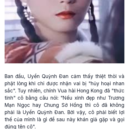
Ban đầu, Uyển Quỳnh Đan cảm thấy thiệt thòi và
phật lòng khi chỉ được nhận vai bị "hủy hoại nhan
sắc". Tuy nhiên, chính Vua hài Hong Kong đã "thức
tỉnh" cô bằng câu nói: "Nếu xinh đẹp như Trương
Mạn Ngọc hay Chung Sở Hồng thì cô đã không
phải là Uyển Quỳnh Đan. Bởi vậy, cô phải biết lợi
thế của mình là gì để sau này khán giả gặp và gọi
đúng tên cô".