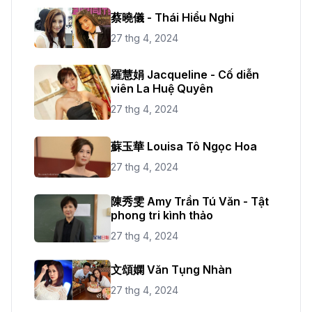
蔡曉儀 - Thái Hiểu Nghi
27 thg 4, 2024
羅慧娟 Jacqueline - Cố diễn
viên La Huệ Quyên
27 thg 4, 2024
蘇玉華 Louisa Tô Ngọc Hoa
27 thg 4, 2024
陳秀雯 Amy Trần Tú Văn - Tật
phong tri kình thảo
27 thg 4, 2024
文頌嫻 Văn Tụng Nhàn
27 thg 4, 2024